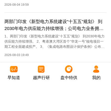
报，超出市场预期。
2026-08-04 19:59
两部门印发《新型电力系统建设“十五五”规划》 到
2030年电力供应能力持续增强；公司电力业务拥有
水力发电站和独立的电力网络
1、两部门印发《新型电力系统建设“十五五”规划》 到2030年电力
供应能力持续增强。 2、粤港澳大湾区首个“华龙一号”核电项目一
期工程全面建成投产。 3、《集成电路布图设计保护条例》公布，
旨在保护集成电路布图设计专有权。
2026-08-03 19:49
“十五五”时期算力网建设将新增直接投资4万亿元；
早知道
越声行研
盘中特供
我的
该公司25年算力总规模约33,000P
1、“十五五”时期算力网建设将新增直接投资4万亿元。 2、
DeepSeek-V4-Flash正式版API上线公测中，字节跳动推出
Seedance 2.5模型。 3、宇树科技初步询价日为8月5日，网下申购
日为8月10日。
2026-08-02 19:04