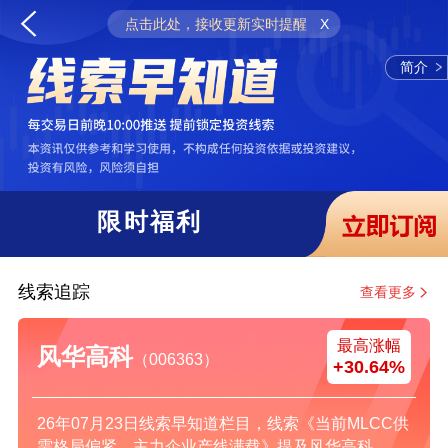
点击此处，接收更新实时提醒
X
简介
限时福利
线索追踪
查看更多
最高涨幅
风华高科
（006363）
+30.64%
26年07月23日线索早知道栏目，线索《当前MLCC供
需格局偏紧，主力企业产线满载》提及风华高科