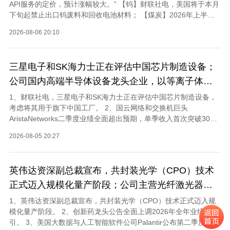
API服务的定价，预计涨幅较大。” 【钨】财联社电，美国将于本月
下旬起禁止出口钨废料和回收电池材料； 【煤炭】2026年上半年
秦港动力煤均价同比回升13.2%至767元/吨； 【自动驾驶】据中国
2026-08-06 20:10
汽车工业协会：中国汽车工业协会正式宣布启动成立“自动驾驶汽车
产业发展联席会”； 【农业】世界粮食计划署：一场强厄尔尼诺天
气事件可能导致到明年年底前，全球部分最脆弱地区新增近4900万
三星电子和SK海力士正在评估中国芯片制造设备；
人陷入严重粮食不安全状态； 【氢氟酸】据生意社监测，氢氟酸08
月05日最新价格16300.00元/吨，最近30天上涨5.39%，10天上涨
公司国内高端半导体设备龙头企业，以等离子体刻
3.82%。
蚀设备为核心
1、财联社电，三星电子和SK海力士正在评估中国芯片制造设备，
考虑将其用于旗下中国工厂。 2、国云网络和交换机巨头
AristaNetworks二季度业绩全面超出预期，单季收入首次突破30亿
美元，AI基础设施投资浪潮正在加速向网络层渗透。 3、据GL-
2026-08-05 20:27
Fibercable和RebioGroup测算，2026/2027年全球光纤需求预计达
7.60/8.89亿芯公里，同比分别增长27.6%和17.0%。
英伟达资深副总裁宣布，共封装光学（CPO）技术
正式迈入规模化量产阶段；公司主营光纤激光器
件、光通讯器件和激光雷达光源模块及器件
1、英伟达资深副总裁宣布，共封装光学（CPO）技术正式迈入规
模化量产阶段。 2、创新药龙头公告全面上调2026年全年业绩指
引。 3、美国大数据与人工智能软件公司Palantir公布第二季度财