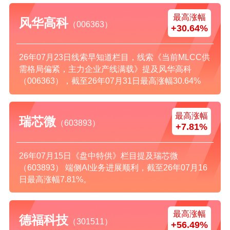
最高涨幅
风华高科
（006363）
+30.64%
26年07月23日线索早知道栏目，线索《当前MLCC供
需格局偏紧，主力企业产线满载》提及风华高科
（006363），截至26年07月31日最高涨幅30.64%
最高涨幅
瑞芯微
（603893）
+7.81%
26年07月15日《盘中特供》栏目提及瑞芯微
（603893） 端侧AI业务进展顺利，截至26年07月16
日最高涨幅7.81%。
最高涨幅
德福科技
（301511）
+56.49%