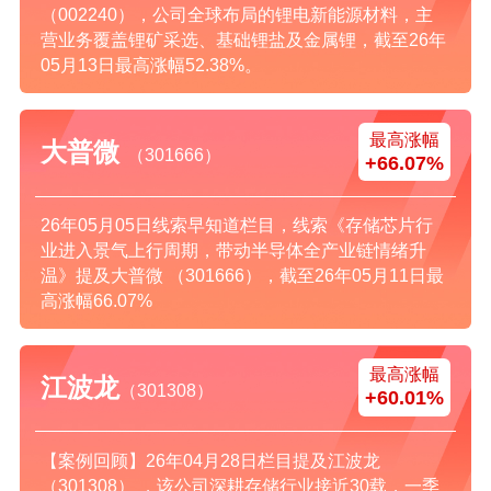
（002240），公司全球布局的锂电新能源材料，主
营业务覆盖锂矿采选、基础锂盐及金属锂，截至26年
05月13日最高涨幅52.38%。
最高涨幅
大普微
（301666）
+66.07%
26年05月05日线索早知道栏目，线索《存储芯片行
业进入景气上行周期，带动半导体全产业链情绪升
温》提及大普微 （301666），截至26年05月11日最
高涨幅66.07%
最高涨幅
江波龙
（301308）
+60.01%
【案例回顾】26年04月28日栏目提及江波龙
（301308） ，该公司深耕存储行业接近30载，一季